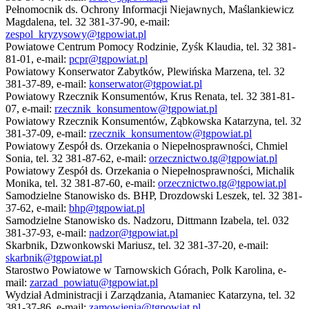
Pełnomocnik ds. Ochrony Informacji Niejawnych, Maślankiewicz
Magdalena, tel. 32 381-37-90, e-mail:
zespol_kryzysowy@tgpowiat.pl
Powiatowe Centrum Pomocy Rodzinie, Zyśk Klaudia, tel. 32 381-
81-01, e-mail:
pcpr@tgpowiat.pl
Powiatowy Konserwator Zabytków, Plewińska Marzena, tel. 32
381-37-89, e-mail:
konserwator@tgpowiat.pl
Powiatowy Rzecznik Konsumentów, Krus Renata, tel. 32 381-81-
07, e-mail:
rzecznik_konsumentow@tgpowiat.pl
Powiatowy Rzecznik Konsumentów, Ząbkowska Katarzyna, tel. 32
381-37-09, e-mail:
rzecznik_konsumentow@tgpowiat.pl
Powiatowy Zespół ds. Orzekania o Niepełnosprawności, Chmiel
Sonia, tel. 32 381-87-62, e-mail:
orzecznictwo.tg@tgpowiat.pl
Powiatowy Zespół ds. Orzekania o Niepełnosprawności, Michalik
Monika, tel. 32 381-87-60, e-mail:
orzecznictwo.tg@tgpowiat.pl
Samodzielne Stanowisko ds. BHP, Drozdowski Leszek, tel. 32 381-
37-62, e-mail:
bhp@tgpowiat.pl
Samodzielne Stanowisko ds. Nadzoru, Dittmann Izabela, tel. 032
381-37-93, e-mail:
nadzor@tgpowiat.pl
Skarbnik, Dzwonkowski Mariusz, tel. 32 381-37-20, e-mail:
skarbnik@tgpowiat.pl
Starostwo Powiatowe w Tarnowskich Górach, Polk Karolina, e-
mail:
zarzad_powiatu@tgpowiat.pl
Wydział Administracji i Zarządzania, Atamaniec Katarzyna, tel. 32
381-37-86, e-mail:
zamowienia@tgpowiat.pl