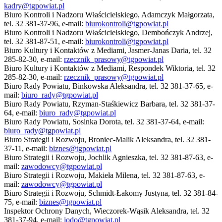
kadry@tgpowiat.pl
Biuro Kontroli i Nadzoru Właścicielskiego, Adamczyk Małgorzata,
tel. 32 381-37-96, e-mail:
biurokontroli@tgpowiat.pl
Biuro Kontroli i Nadzoru Właścicielskiego, Dembończyk Andrzej,
tel. 32 381-87-51, e-mail:
biurokontroli@tgpowiat.pl
Biuro Kultury i Kontaktów z Mediami, Jasmer-Janas Daria, tel. 32
285-82-30, e-mail:
rzecznik_prasowy@tgpowiat.pl
Biuro Kultury i Kontaktów z Mediami, Respondek Wiktoria, tel. 32
285-82-30, e-mail:
rzecznik_prasowy@tgpowiat.pl
Biuro Rady Powiatu, Binkowska Aleksandra, tel. 32 381-37-65, e-
mail:
biuro_rady@tgpowiat.pl
Biuro Rady Powiatu, Rzyman-Staśkiewicz Barbara, tel. 32 381-37-
64, e-mail:
biuro_rady@tgpowiat.pl
Biuro Rady Powiatu, Sosinka Dorota, tel. 32 381-37-64, e-mail:
biuro_rady@tgpowiat.pl
Biuro Strategii i Rozwoju, Broniec-Malik Aleksandra, tel. 32 381-
37-11, e-mail:
biznes@tgpowiat.pl
Biuro Strategii i Rozwoju, Jochlik Agnieszka, tel. 32 381-87-63, e-
mail:
zawodowcy@tgpowiat.pl
Biuro Strategii i Rozwoju, Makieła Milena, tel. 32 381-87-63, e-
mail:
zawodowcy@tgpowiat.pl
Biuro Strategii i Rozwoju, Schmidt-Łakomy Justyna, tel. 32 381-84-
75, e-mail:
biznes@tgpowiat.pl
Inspektor Ochrony Danych, Wieczorek-Wąsik Aleksandra, tel. 32
381-37-94, e-mail:
iodo@tgpowiat.pl