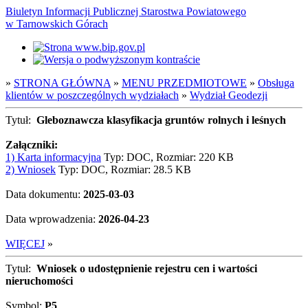
Biuletyn Informacji Publicznej Starostwa Powiatowego
w Tarnowskich Górach
»
STRONA GŁÓWNA
»
MENU PRZEDMIOTOWE
»
Obsługa
klientów w poszczególnych wydziałach
»
Wydział Geodezji
Tytuł:
Gleboznawcza klasyfikacja gruntów rolnych i leśnych
Załączniki:
1) Karta informacyjna
Typ: DOC, Rozmiar: 220 KB
2) Wniosek
Typ: DOC, Rozmiar: 28.5 KB
Data dokumentu:
2025-03-03
Data wprowadzenia:
2026-04-23
WIĘCEJ
»
Tytuł:
Wniosek o udostępnienie rejestru cen i wartości
nieruchomości
Symbol:
P5