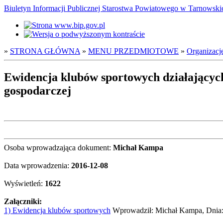
Biuletyn Informacji Publicznej Starostwa Powiatowego w Tarnowsk
»
STRONA GŁÓWNA
»
MENU PRZEDMIOTOWE
»
Organizacj
Ewidencja klubów sportowych działających
gospodarczej
Osoba wprowadzająca dokument:
Michał Kampa
Data wprowadzenia:
2016-12-08
Wyświetleń:
1622
Załączniki:
1) Ewidencja klubów sportowych
Wprowadził: Michał Kampa, Dnia: