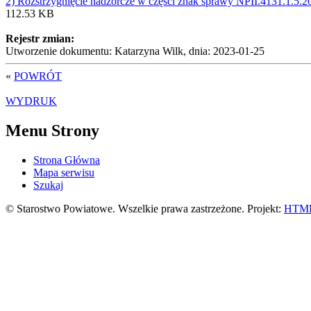
2) Rozstrzygnięcie nadzorcze w części znak sprawy NPII.4131.1.5.2
112.53 KB
Rejestr zmian:
Utworzenie dokumentu: Katarzyna Wilk, dnia: 2023-01-25
«
POWRÓT
WYDRUK
Menu Strony
Strona Główna
Mapa serwisu
Szukaj
© Starostwo Powiatowe. Wszelkie prawa zastrzeżone. Projekt:
HTML