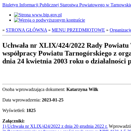
Biuletyn Informacji Publicznej Starostwa Powiatowego w Tarnowsk
»
STRONA GŁÓWNA
»
MENU PRZEDMIOTOWE
»
Organizacj
Uchwała nr XLIX/424/2022 Rady Powiatu T
współpracy Powiatu Tarnogórskiego z orga
dnia 24 kwietnia 2003 roku o działalności 
Osoba wprowadzająca dokument:
Katarzyna Wilk
Data wprowadzenia:
2023-01-25
Wyświetleń:
1825
Załączniki:
1) Uchwała nr XLIX/424/2022 z dnia 20 grudnia 2022 r.
Wprowadził: