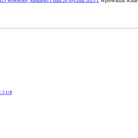
023 Wojewody Śląskiego z dnia 20 stycznia 2023 r.
Wprowadził: Katarz
5 UP
.