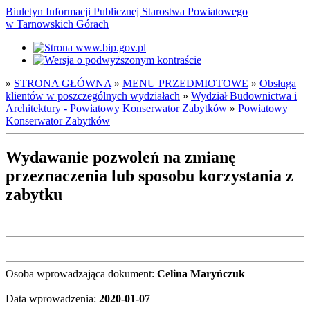
Biuletyn Informacji Publicznej Starostwa Powiatowego
w Tarnowskich Górach
»
STRONA GŁÓWNA
»
MENU PRZEDMIOTOWE
»
Obsługa
klientów w poszczególnych wydziałach
»
Wydział Budownictwa i
Architektury - Powiatowy Konserwator Zabytków
»
Powiatowy
Konserwator Zabytków
Wydawanie pozwoleń na zmianę
przeznaczenia lub sposobu korzystania z
zabytku
Osoba wprowadzająca dokument:
Celina Maryńczuk
Data wprowadzenia:
2020-01-07