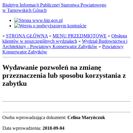
Biuletyn Informacji Publicznej Starostwa Powiatowego
w Tarnowskich Górach
»
STRONA GŁÓWNA
»
MENU PRZEDMIOTOWE
»
Obsługa
klientów w poszczególnych wydziałach
»
Wydział Budownictwa i
Architektury - Powiatowy Konserwator Zabytków
»
Powiatowy
Konserwator Zabytków
Wydawanie pozwoleń na zmianę
przeznaczenia lub sposobu korzystania z
zabytku
Osoba wprowadzająca dokument:
Celina Maryńczuk
Data wprowadzenia:
2018-09-04