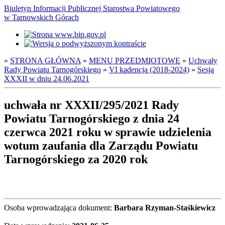
Biuletyn Informacji Publicznej Starostwa Powiatowego
w Tarnowskich Górach
»
STRONA GŁÓWNA
»
MENU PRZEDMIOTOWE
»
Uchwały
Rady Powiatu Tarnogórskiego
»
VI kadencja (2018-2024)
»
Sesja
XXXII w dniu 24.06.2021
uchwała nr XXXII/295/2021 Rady
Powiatu Tarnogórskiego z dnia 24
czerwca 2021 roku w sprawie udzielenia
wotum zaufania dla Zarządu Powiatu
Tarnogórskiego za 2020 rok
Osoba wprowadzająca dokument:
Barbara Rzyman-Staśkiewicz