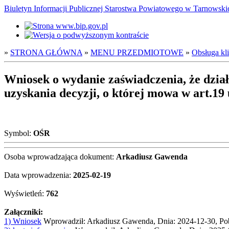
Biuletyn Informacji Publicznej Starostwa Powiatowego w Tarnowsk
»
STRONA GŁÓWNA
»
MENU PRZEDMIOTOWE
»
Obsługa kl
Wniosek o wydanie zaświadczenia, że dział
uzyskania decyzji, o której mowa w art.19 
Symbol:
OŚR
Osoba wprowadzająca dokument:
Arkadiusz Gawenda
Data wprowadzenia:
2025-02-19
Wyświetleń:
762
Załączniki:
1) Wniosek
Wprowadził: Arkadiusz Gawenda, Dnia: 2024-12-30, Po