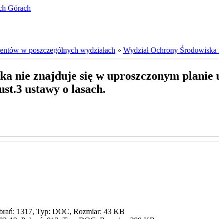
ich Górach
ientów w poszczególnych wydziałach
»
Wydział Ochrony Środowiska 
ka nie znajduje się w uproszczonym planie
ust.3 ustawy o lasach.
brań: 1317, Typ: DOC, Rozmiar: 43 KB